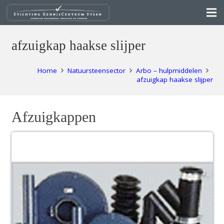
afzuigkap haakse slijper
Home
Natuursteensector
Arbo – hulpmiddelen
afzuigkap haakse slijper
Afzuigkappen