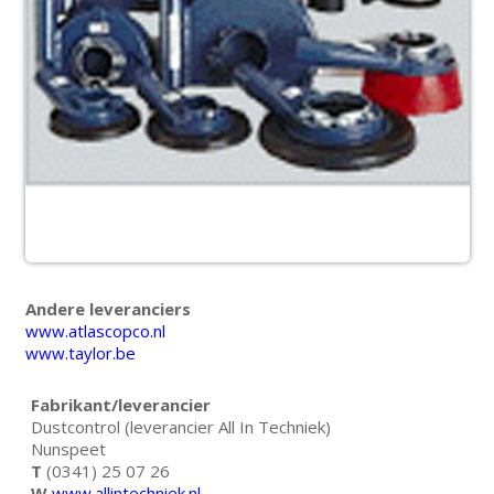
Andere leveranciers
www.atlascopco.nl
www.taylor.be
Fabrikant/leverancier
Dustcontrol (leverancier All In Techniek)
Nunspeet
T
(0341) 25 07 26
W
www.allintechniek.nl