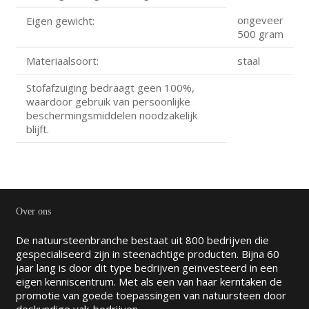
ongeveer
Eigen gewicht:
500 gram
Materiaalsoort:
staal
Stofafzuiging bedraagt geen 100%,
waardoor gebruik van persoonlijke
beschermingsmiddelen noodzakelijk
blijft.
Over ons
De natuursteenbranche bestaat uit 800 bedrijven die
gespecialiseerd zijn in steenachtige producten. Bijna 60
jaar lang is door dit type bedrijven geïnvesteerd in een
eigen kenniscentrum. Met als een van haar kerntaken de
promotie van goede toepassingen van natuursteen door