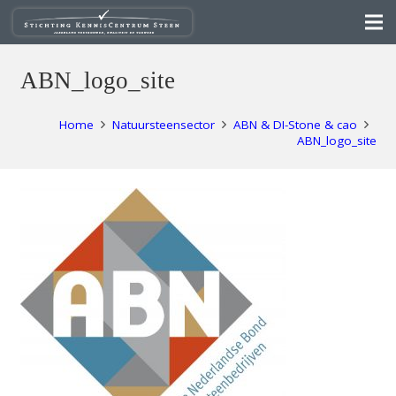
ABN_logo_site
Home
Natuursteensector
ABN & DI-Stone & cao
ABN_logo_site