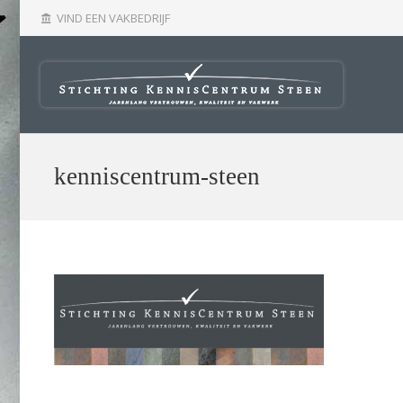
VIND EEN VAKBEDRIJF
account_balance
kenniscentrum-steen