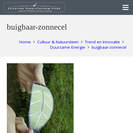
buigbaar-zonnecel
Home
Cultuur & Natuursteen
Trend en Innovatie
Duurzame Energie
buigbaar-zonnecel