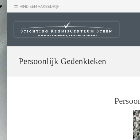
VIND EEN VAKBEDRIJF
account_balance
Persoonlijk Gedenkteken
Persoo