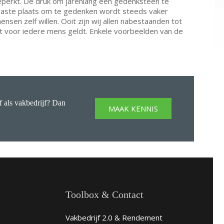
beperkt. De druk om jarenlang een gedenksteen te
 vaste plaats om te gedenken wordt steeds vaker
sen zelf willen. Ooit zijn wij allen nabestaanden tot
at voor iedere mens geldt. Enkele voorbeelden van de
 als vakbedrijf? Dan
MAAK KENNIS
Toolbox & Contact
Vakbedrijf 2.0 & Rendement