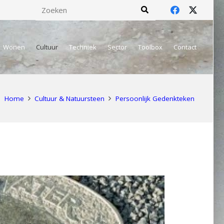
Wonen
Cultuur
Techniek
Sector
Toolbox
Contact
Home
Cultuur & Natuursteen
Persoonlijk Gedenkteken