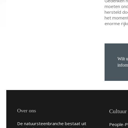
Gedenken na
moeten onde
hersteld do
het moment 
enorme rijk
Wilt 
infom
Over ons
Cultuur
De natuursteenbranche bestaat uit
People-Pl