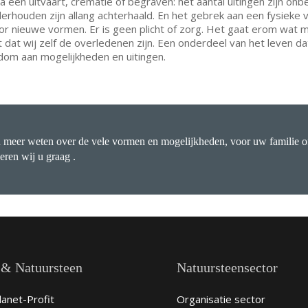
 een uitvaart, crematie of begraven: het aantal uitingen zijn on
rhouden zijn allang achterhaald. En het gebrek aan een fysieke
or nieuwe vormen. Er is geen plicht of zorg. Het gaat erom wat men
dat wij zelf de overledenen zijn. Een onderdeel van het leven d
dom aan mogelijkheden en uitingen.
u meer weten over de vele vormen en mogelijkheden, voor uw familie of
eren wij u graag .
 & Natuursteen
Natuursteensector
anet-Profit
Organisatie sector