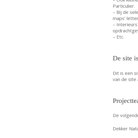
Particulier.
– Bij de se
maps’ letter
– Interieur
opdrachtgev
– Etc.
De site i
Dit is een 
van de site
Projectt
De volgende
Dekker Natu