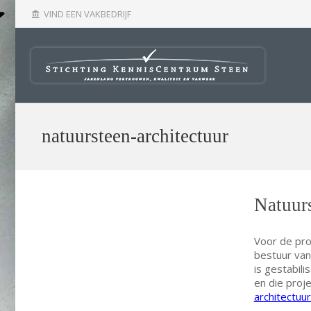
VIND EEN VAKBEDRIJF
account_balance
natuursteen-architectuur
Natuurs
Voor de pro
bestuur van
is gestabil
en die proj
architectuur