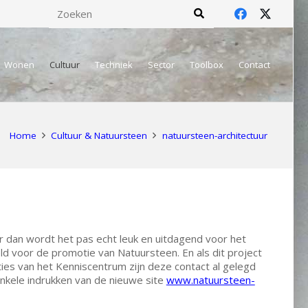
Wonen
Cultuur
Techniek
Sector
Toolbox
Contact
Home
Cultuur & Natuursteen
natuursteen-architectuur
r dan wordt het pas echt leuk en uitdagend voor het
d voor de promotie van Natuursteen. En als dit project
ties van het Kenniscentrum zijn deze contact al gelegd
nkele indrukken van de nieuwe site
www.natuursteen-