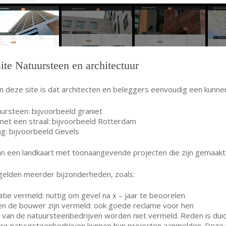
ite Natuursteen en architectuur
n deze site is dat architecten en beleggers eenvoudig een kunne
uursteen: bijvoorbeeld graniet
met een straal: bijvoorbeeld Rotterdam
g: bijvoorbeeld Gevels
n een landkaart met toonaangevende projecten die zijn gemaakt
 gelden meerder bijzonderheden, zoals:
satie vermeld: nuttig om gevel na x – jaar te beoorelen
 en de bouwer zijn vermeld: ook goede reclame voor hen
van de natuursteenbedrijven worden niet vermeld. Reden is duid
ere natuursteenbedrijven kunnen hun projecten aanmelden. Deze