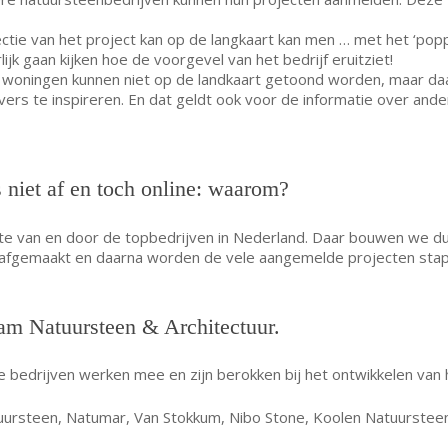
lectie van het project kan op de langkaart kan men … met het ‘pop
lijk gaan kijken hoe de voorgevel van het bedrijf eruitziet!
s woningen kunnen niet op de landkaart getoond worden, maar d
ers te inspireren. En dat geldt ook voor de informatie over an
s niet af en toch online: waarom?
site van en door de topbedrijven in Nederland. Daar bouwen we
 afgemaakt en daarna worden de vele aangemelde projecten sta
eam Natuursteen & Architectuur.
 bedrijven werken mee en zijn berokken bij het ontwikkelen van 
ursteen, Natumar, Van Stokkum, Nibo Stone, Koolen Natuursteen