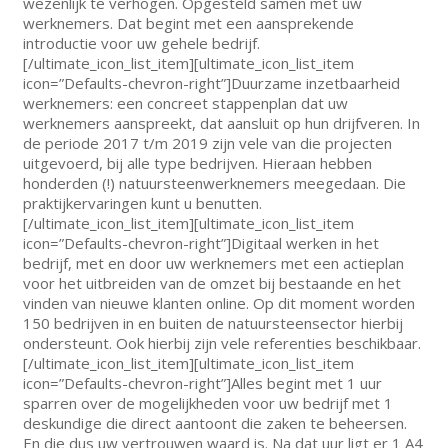
wezenlijk te verhogen. Opgesteld samen met uw
werknemers. Dat begint met een aansprekende
introductie voor uw gehele bedrijf.
[/ultimate_icon_list_item][ultimate_icon_list_item
icon=”Defaults-chevron-right”]Duurzame inzetbaarheid
werknemers: een concreet stappenplan dat uw
werknemers aanspreekt, dat aansluit op hun drijfveren. In
de periode 2017 t/m 2019 zijn vele van die projecten
uitgevoerd, bij alle type bedrijven. Hieraan hebben
honderden (!) natuursteenwerknemers meegedaan. Die
praktijkervaringen kunt u benutten.
[/ultimate_icon_list_item][ultimate_icon_list_item
icon=”Defaults-chevron-right”]Digitaal werken in het
bedrijf, met en door uw werknemers met een actieplan
voor het uitbreiden van de omzet bij bestaande en het
vinden van nieuwe klanten online. Op dit moment worden
150 bedrijven in en buiten de natuursteensector hierbij
ondersteunt. Ook hierbij zijn vele referenties beschikbaar.
[/ultimate_icon_list_item][ultimate_icon_list_item
icon=”Defaults-chevron-right”]Alles begint met 1 uur
sparren over de mogelijkheden voor uw bedrijf met 1
deskundige die direct aantoont die zaken te beheersen.
En die dus uw vertrouwen waard is. Na dat uur ligt er 1 A4