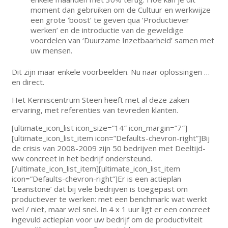
moment dan gebruiken om de Cultuur en werkwijze
een grote ‘boost’ te geven qua ‘Productiever
werken’ en de introductie van de geweldige
voordelen van ‘Duurzame Inzetbaarheid’ samen met
uw mensen.
Dit zijn maar enkele voorbeelden. Nu naar oplossingen …
en direct.
Het Kenniscentrum Steen heeft met al deze zaken
ervaring, met referenties van tevreden klanten.
[ultimate_icon_list icon_size=”14″ icon_margin=”7″]
[ultimate_icon_list_item icon=”Defaults-chevron-right”]Bij
de crisis van 2008-2009 zijn 50 bedrijven met Deeltijd-
ww concreet in het bedrijf ondersteund.
[/ultimate_icon_list_item][ultimate_icon_list_item
icon=”Defaults-chevron-right”]Er is een actieplan
‘Leanstone’ dat bij vele bedrijven is toegepast om
productiever te werken: met een benchmark: wat werkt
wel / niet, maar wel snel. In 4 x 1 uur ligt er een concreet
ingevuld actieplan voor uw bedrijf om de productiviteit