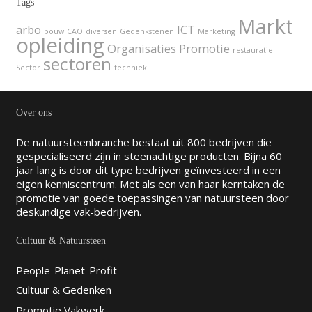
Tags
Markt
arbo
ICT
bouw
CAO
diversen
Gedenkstenen
Marketing
opleiding
Organisaties
Promotie
restauratie
sectoren
Sector
techniek
Over ons
De natuursteenbranche bestaat uit 800 bedrijven die
gespecialiseerd zijn in steenachtige producten. Bijna 60
jaar lang is door dit type bedrijven geïnvesteerd in een
eigen kenniscentrum. Met als een van haar kerntaken de
promotie van goede toepassingen van natuursteen door
deskundige vak-bedrijven.
Cultuur & Natuursteen
People-Planet-Profit
Cultuur & Gedenken
Promotie Vakwerk