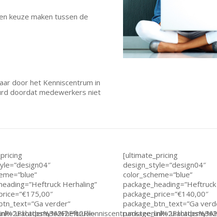
 een keuze maken tussen de
daar door het Kenniscentrum in
uurd doordat medewerkers niet
pricing
[ultimate_pricing
yle=”design04″
design_style=”design04″
heme=”blue”
color_scheme=”blue”
eading=”Heftruck Herhaling”
package_heading=”Heftruck
price=”€175,00″
package_price=”€140,00″
btn_text=”Ga verder”
package_btn_text=”Ga verd
n.nl%2Facademy%2Fheftruck-
link=”url:https%3A%2F%2Fkenniscentrumsteen.nl%2Facademy%2F
package_link=”url:https%