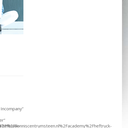
 Incompany”
er”
heftruck-
3A%2F%2Fkenniscentrumsteen.nl%2Facademy%2Fheftruck-