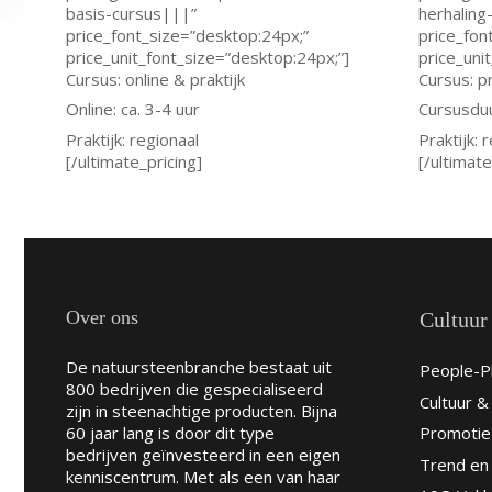
basis-cursus|||”
herhaling
price_font_size=”desktop:24px;”
price_fon
price_unit_font_size=”desktop:24px;”]
price_uni
Cursus: online & praktijk
Cursus: p
Online: ca. 3-4 uur
Cursusduu
Praktijk: regionaal
Praktijk: 
[/ultimate_pricing]
[/ultimate
Over ons
Cultuur
De natuursteenbranche bestaat uit
People-Pl
800 bedrijven die gespecialiseerd
Cultuur 
zijn in steenachtige producten. Bijna
60 jaar lang is door dit type
Promotie
bedrijven geïnvesteerd in een eigen
Trend en 
kenniscentrum. Met als een van haar