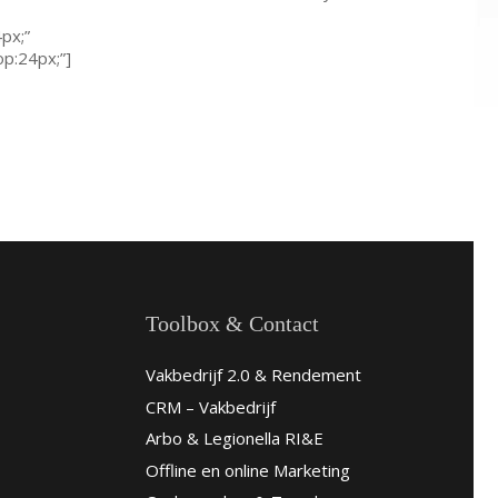
px;”
op:24px;”]
Toolbox & Contact
Vakbedrijf 2.0 & Rendement
CRM – Vakbedrijf
Arbo & Legionella RI&E
Offline en online Marketing