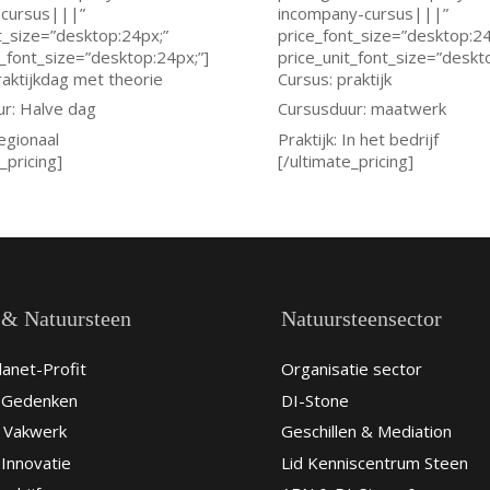
-cursus|||”
incompany-cursus|||”
t_size=”desktop:24px;”
price_font_size=”desktop:24
t_font_size=”desktop:24px;”]
price_unit_font_size=”deskt
raktijkdag met theorie
Cursus: praktijk
r: Halve dag
Cursusduur: maatwerk
regionaal
Praktijk: In het bedrijf
_pricing]
[/ultimate_pricing]
 & Natuursteen
Natuursteensector
anet-Profit
Organisatie sector
& Gedenken
DI-Stone
 Vakwerk
Geschillen & Mediation
Innovatie
Lid Kenniscentrum Steen