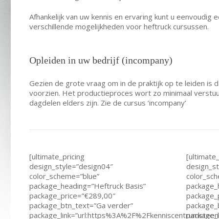
Afhankelijk van uw kennis en ervaring kunt u eenvoudig
verschillende mogelijkheden voor heftruck cursussen.
Opleiden in uw bedrijf (incompany)
Gezien de grote vraag om in de praktijk op te leiden is 
voorzien. Het productieproces wort zo minimaal verst
dagdelen elders zijn. Zie de cursus ‘incompany’
[ultimate_pricing
[ultimate_
design_style=”design04″
design_st
color_scheme=”blue”
color_sc
package_heading=”Heftruck Basis”
package_h
package_price=”€289,00″
package_
package_btn_text=”Ga verder”
package_
package_link=”url:https%3A%2F%2Fkenniscentrumstee
package_