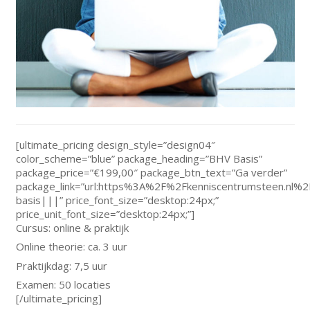
[ultimate_pricing design_style=”design04″
color_scheme=”blue” package_heading=”BHV Basis”
package_price=”€199,00″ package_btn_text=”Ga verder”
package_link=”url:https%3A%2F%2Fkenniscentrumsteen.nl
basis|||” price_font_size=”desktop:24px;”
price_unit_font_size=”desktop:24px;”]
Cursus: online & praktijk
Online theorie: ca. 3 uur
Praktijkdag: 7,5 uur
Examen: 50 locaties
[/ultimate_pricing]