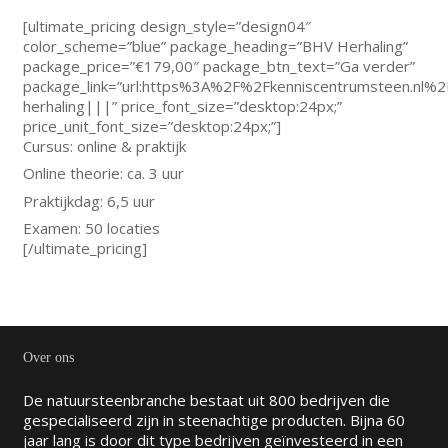
[ultimate_pricing design_style=”design04″
color_scheme=”blue” package_heading=”BHV Herhaling”
package_price=”€179,00″ package_btn_text=”Ga verder”
package_link=”url:https%3A%2F%2Fkenniscentrumsteen.nl
herhaling|||” price_font_size=”desktop:24px;”
price_unit_font_size=”desktop:24px;”]
Cursus: online & praktijk
Online theorie: ca. 3 uur
Praktijkdag: 6,5 uur
Examen: 50 locaties
[/ultimate_pricing]
Over ons
De natuursteenbranche bestaat uit 800 bedrijven die
gespecialiseerd zijn in steenachtige producten. Bijna 60
jaar lang is door dit type bedrijven geïnvesteerd in een