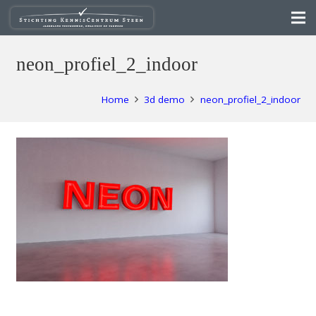
neon_profiel_2_indoor
Home
3d demo
neon_profiel_2_indoor