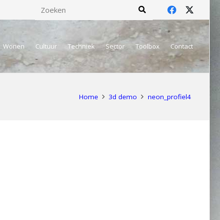
Wonen
Cultuur
Techniek
Sector
Toolbox
Contact
Home
3d demo
neon_profiel4