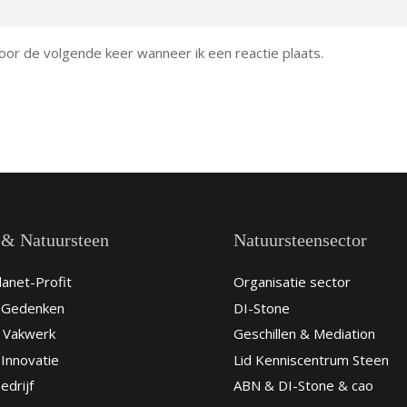
oor de volgende keer wanneer ik een reactie plaats.
 & Natuursteen
Natuursteensector
anet-Profit
Organisatie sector
& Gedenken
DI-Stone
 Vakwerk
Geschillen & Mediation
Innovatie
Lid Kenniscentrum Steen
edrijf
ABN & DI-Stone & cao