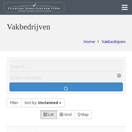
Vakbedrijven
Home
Vakbedrijven
Filter
Sort by:
Unclaimed
List
Grid
Map