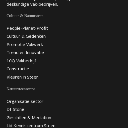
vertrouwd Jan Kalk N...
deskundige vak-bedrijven.
Cultuur & Natuursteen
Jan Kalk Natuursteen
People-Planet-Profit
tweede Bokslootweg 20 , 7812 AS,
Emmen
Cultuur & Gedenken
0599-622290
Promotie Vakwerk
info@jankalknatuursteen.nl
Trend en Innovatie
http://www.jankalknatuursteen.nl
10Q Vakbedrijf
Natuursteenbedrijf te Emmen Jan Kalk
Natuursteen is al meer dan 120 jaar een
Constructie
vertrouwd adres, ges...
Kleuren in Steen
Natuursteensector
Steenhouwerij Krul VOF
De Westerd 19 A, 9321 AJ, Peize
Organisatie sector
050-5032810
DI-Stone
info@steenhouwerij-krul.nl
Geschillen & Mediation
http://www.steenhouwerij-krul.nl
Lid Kenniscentrum Steen
Natuursteenbedrijf te Peize