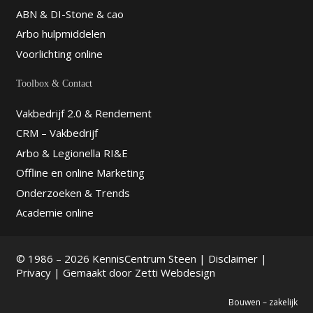
Steenhouwerij Krul is een echt
ABN & DI-Stone & cao
familiebedrijf gevestigd in Peize, nab...
Arbo hulpmiddelen
Voorlichting online
Bakker Natuursteen
Maatwerk
Toolbox & Contact
Amerikaweg 7 , 9407 TJ, Assen
Vakbedrijf 2.0 & Rendement
0592-261066
CRM – Vakbedrijf
info@bakkernatuursteen.nl
http://www.bakkernatuursteen.nl
Arbo & Legionella RI&E
NATUURSTEENBEDRIJF TE ASSEN
Offline en online Marketing
Bakker Natuursteen Maatwerk,
Onderzoeken & Trends
deskundig en betrouwbaar U kunt bij
Academie online
Bakk...
Lamers Natuursteen Industrie
© 1986 – 2026 KennisCentrum Steen |
Disclaimer
|
Privacy
| Gemaakt door
Zetti Webdesign
Almelo BV
Grintweg 4 , 7604 PV, Almelo
Bouwen – zakelijk
0546-473777