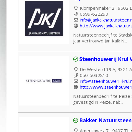
Klompenmaker 2 , 9502 E
0599-622290
info@jankalknatuursteen.n
http://www.jankalknatuurs
Natuursteenbedrijf te Stadsk
jaar vertrouwd Jan Kalk N...
Steenhouwerij Krul 
De Westerd 19 A, 9321 AJ
050-5032810
info@steenhouwerij-krul.n
http://www.steenhouwerij-
Natuursteenbedrijf te Peize S
gevestigd in Peize, nab...
Bakker Natuurstee
Amerikaweg 7 , 9407 TJ, 