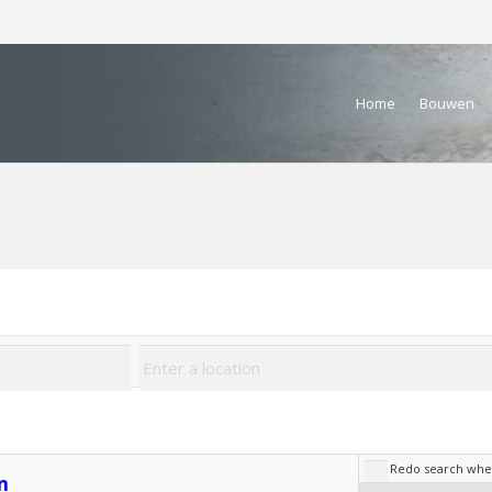
Home
Bouwen
Redo search wh
n