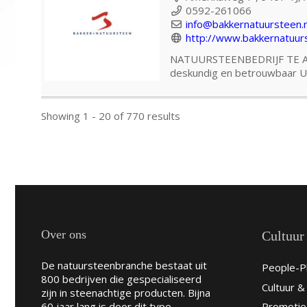
0592-261066
info@bakkernatuursteen.n
http://www.bakkernatuurs
NATUURSTEENBEDRIJF TE AS
deskundig en betrouwbaar U k
Jan Kalk Natuurstee
Showing 1 - 20 of 770 results
tweede Bokslootweg 20 
0599-622290
info@jankalknatuursteen.n
http://www.jankalknatuurs
Natuursteenbedrijf te Emmen
een vertrouwd adres, ges...
Over ons
Cultuur
Lamers Natuursteen 
De natuursteenbranche bestaat uit
People-Pl
800 bedrijven die gespecialiseerd
Grintweg 4 , 7604 PV, Al
Cultuur 
zijn in steenachtige producten. Bijna
0546-473777
60 jaar lang is door dit type
Promotie