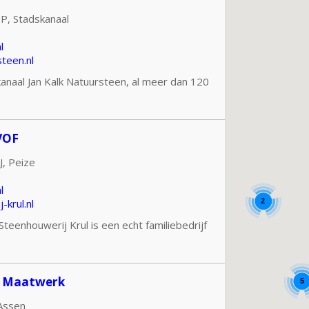
P, Stadskanaal
l
teen.nl
anaal Jan Kalk Natuursteen, al meer dan 120
VOF
, Peize
l
2
krul.nl
teenhouwerij Krul is een echt familiebedrijf
n Maatwerk
5
Assen