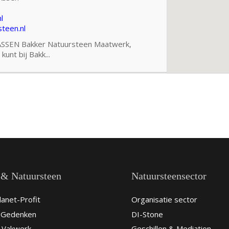
l
teen.nl
SEN Bakker Natuursteen Maatwerk,
unt bij Bakk...
n
, 7812 AS, Emmen
l
teen.nl
 Jan Kalk Natuursteen is al meer dan 120 jaar
 & Natuursteen
Natuursteensector
Industrie Almelo BV
anet-Profit
Organisatie sector
melo
& Gedenken
DI-Stone
 Vakwerk
Geschillen & Mediation