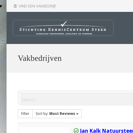
VIND EEN VAKBEDRIJF
account_balance
Vakbedrijven
Filter
Sort by:
Most Reviews
Jan Kalk Natuurstee