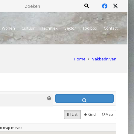
Wonen
Cultuur
Techniek
Sector
Toolbox
Contact
Home
Vakbedrijven
List
Grid
Map
en map moved