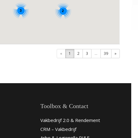
3
2
«
1
2
3
...
39
»
Toolbox & Contact
Vakbedrijf 2.0 & Rendement
CRM – Vakbedrijf
Arbo & Legionella RI&E